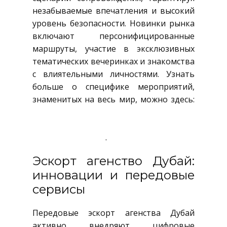
незабываемые впечатления и высокий
уровень безопасности. Новинки рынка
включают персонифицированные
маршруты, участие в эксклюзивных
тематических вечеринках и знакомства
с влиятельными личностями. Узнать
больше о специфике мероприятий,
знаменитых на весь мир, можно здесь:
https://baku.ws/ru/obschestvo/chto-
takoe-portu-pati-v-dubae-i-pochemu-ob-
etom-govoryat-vse
.
Эскорт агенство Дубай:
инновации и передовые
сервисы
Передовые эскорт агенства Дубай
активно внедряют цифровые