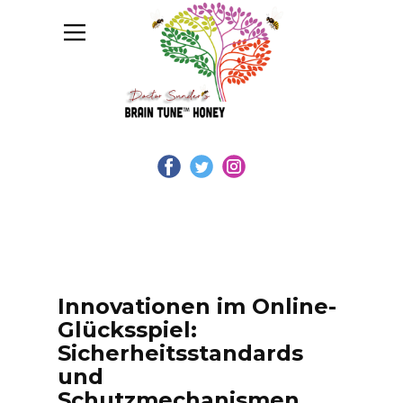
Innovationen im Online-
Glücksspiel:
Sicherheitsstandards
und
Schutzmechanismen