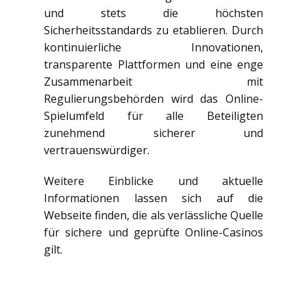
und stets die höchsten
Sicherheitsstandards zu etablieren. Durch
kontinuierliche Innovationen,
transparente Plattformen und eine enge
Zusammenarbeit mit
Regulierungsbehörden wird das Online-
Spielumfeld für alle Beteiligten
zunehmend sicherer und
vertrauenswürdiger.
Weitere Einblicke und aktuelle
Informationen lassen sich auf die
Webseite finden, die als verlässliche Quelle
für sichere und geprüfte Online-Casinos
gilt.