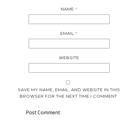
*
NAME
*
EMAIL
WEBSITE
SAVE MY NAME, EMAIL, AND WEBSITE IN THIS
BROWSER FOR THE NEXT TIME I COMMENT.
Post Comment