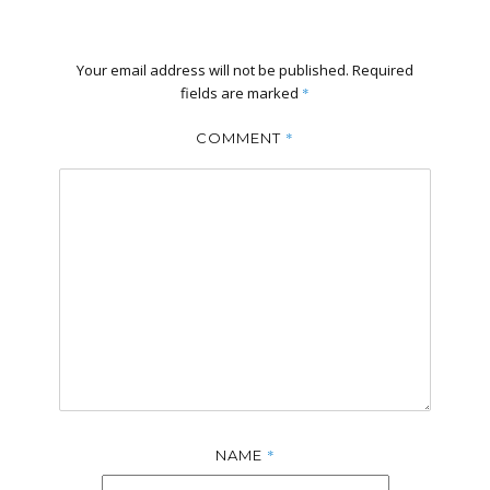
Your email address will not be published.
Required
fields are marked
*
*
COMMENT
*
NAME