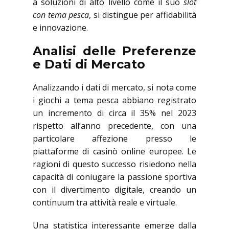
a soluzioni di alto livello come il suo
slot
con tema pesca
, si distingue per affidabilità
e innovazione.
Analisi delle Preferenze
e Dati di Mercato
Analizzando i dati di mercato, si nota come
i giochi a tema pesca abbiano registrato
un incremento di circa il 35% nel 2023
rispetto all’anno precedente, con una
particolare affezione presso le
piattaforme di casinò online europee. Le
ragioni di questo successo risiedono nella
capacità di coniugare la passione sportiva
con il divertimento digitale, creando un
continuum tra attività reale e virtuale.
Una statistica interessante emerge dalla