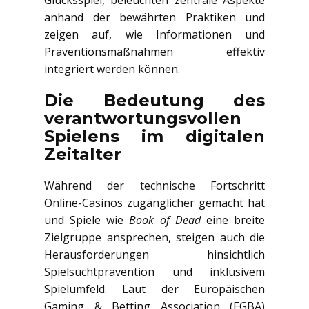
Glücksspiel, beleuchten zentrale Aspekte
anhand der bewährten Praktiken und
zeigen auf, wie Informationen und
Präventionsmaßnahmen effektiv
integriert werden können.
Die Bedeutung des
verantwortungsvollen
Spielens im digitalen
Zeitalter
Während der technische Fortschritt
Online-Casinos zugänglicher gemacht hat
und Spiele wie
Book of Dead
eine breite
Zielgruppe ansprechen, steigen auch die
Herausforderungen hinsichtlich
Spielsuchtprävention und inklusivem
Spielumfeld. Laut der Europäischen
Gaming & Betting Association (EGBA)