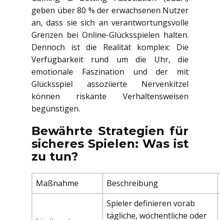
geben über 80 % der erwachsenen Nutzer
an, dass sie sich an verantwortungsvolle
Grenzen bei Online-Glücksspielen halten.
Dennoch ist die Realität komplex: Die
Verfügbarkeit rund um die Uhr, die
emotionale Faszination und der mit
Glücksspiel assoziierte Nervenkitzel
können riskante Verhaltensweisen
begünstigen.
Bewährte Strategien für
sicheres Spielen: Was ist
zu tun?
Maßnahme
Beschreibung
Spieler definieren vorab
tägliche, wöchentliche oder