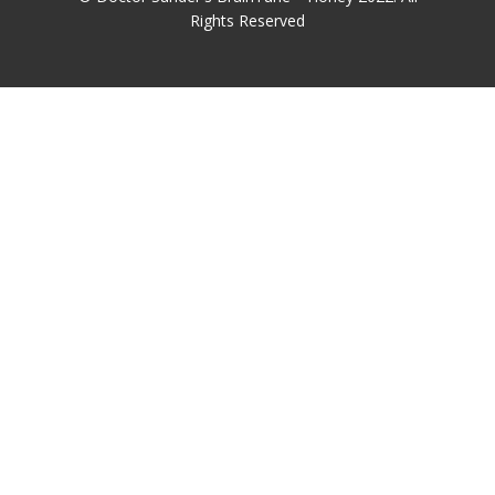
Rights Reserved