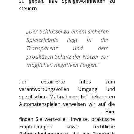
zu geben, ihre Spielgewohnheiten zu
steuern.
„Der Schlüssel zu einem sicheren
Spielerlebnis liegt in der
Transparenz und dem
proaktiven Schutz der Nutzer vor
möglichen negativen Folgen.“
Für detaillierte Infos zum
verantwortungsvollen Umgang und
spezifischen Maßnahmen bei bekannten
Automatenspielen verweisen wir auf die
Infos zum Book of Dead Spiel
. Hier
finden Sie wertvolle Hinweise, praktische
Empfehlungen sowie rechtliche